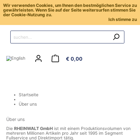
Wir verwenden Cookies, um Ihnen den bestmöglichen Service zu
gewährleisten. Wenn Sie auf der Seite weitersurfen stimmen Sie
der Cookie-Nutzung zu.
Ich stimme zu
€ 0,00
Startseite
Über uns
Über uns
Die
RHEINWALT GmbH
ist mit einem Produktionsvolumen von
mehreren Millionen Artikeln pro Jahr seit 1995 im Segment
Fullservice und Direktimport tätig.